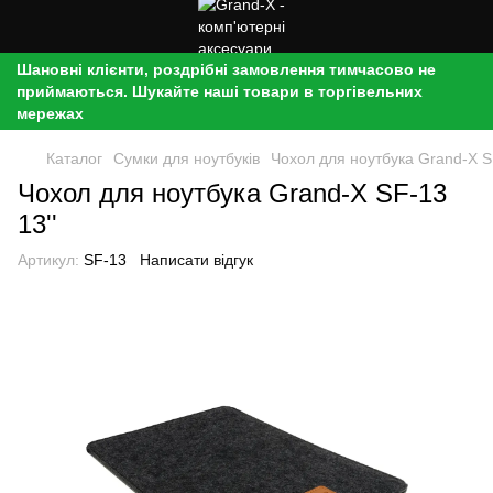
Шановні клієнти, роздрібні замовлення тимчасово не
приймаються. Шукайте наші товари в торгівельних
мережах
Каталог
Сумки для ноутбуків
Чохол для ноутбука Grand-X SF
Чохол для ноутбука Grand-X SF-13
13''
Артикул:
SF-13
Написати відгук