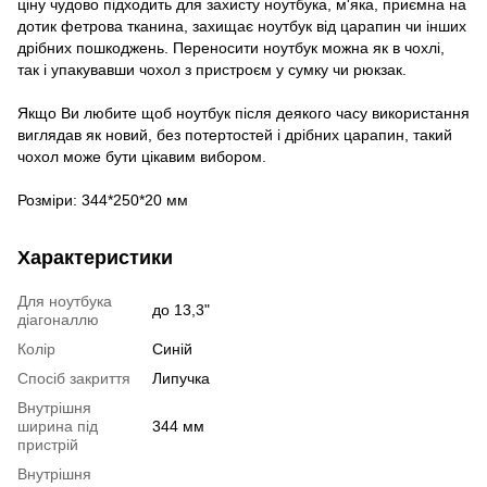
ціну чудово підходить для захисту ноутбука, м'яка, приємна на
дотик фетрова тканина, захищає ноутбук від царапин чи інших
дрібних пошкоджень. Переносити ноутбук можна як в чохлі,
так і упакувавши чохол з пристроєм у сумку чи рюкзак.
Якщо Ви любите щоб ноутбук після деякого часу використання
виглядав як новий, без потертостей і дрібних царапин, такий
чохол може бути цікавим вибором.
Розміри: 344*250*20 мм
Характеристики
Для ноутбука
до 13,3"
діагоналлю
Колір
Синій
Спосіб закриття
Липучка
Внутрішня
ширина під
344 мм
пристрій
Внутрішня