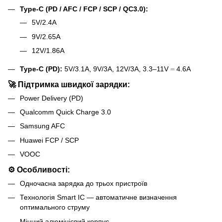
Type-C (PD / AFC / FCP / SCP / QC3.0):
5V/2.4A
9V/2.65A
12V/1.86A
Type-C (PD):
5V/3.1A, 9V/3A, 12V/3A, 3.3–11V ⎓ 4.6A
🚀 Підтримка швидкої зарядки:
Power Delivery (PD)
Qualcomm Quick Charge 3.0
Samsung AFC
Huawei FCP / SCP
VOOC
⚙️ Особливості:
Одночасна зарядка до трьох пристроїв
Технологія Smart IC — автоматичне визначення
оптимального струму
Міцний алюмінієвий корпус