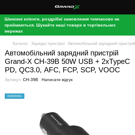
Шановні клієнти, роздрібні замовлення тимчасово не
приймаються. Шукайте наші товари в торгівельних
мережах
Каталог
Зарядні пристрої
Автомобільний зарядний пристрі
Автомобільний зарядний пристрій
Grand-X CH-39B 50W USB + 2xTypeC
PD, QС3.0, AFC, FCP, SCP, VOOC
Артикул:
CH-39B
Написати відгук
НОВИНКА